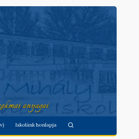
akmai anyagai
v)
Iskolánk honlapja