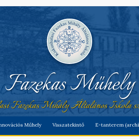
Fazekas Műhely
si Fazekas Mihály Általános Iskola sz
nnovációs Műhely
Visszatekintő
E-tanterem (archí